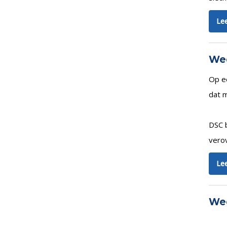
Lee
Wed
Op e
dat 
DSC b
verov
Lee
Wed