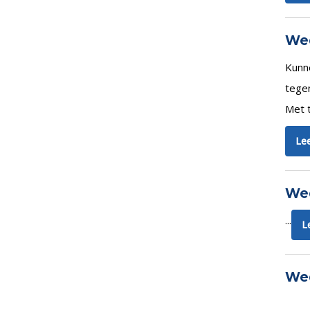
Wed
Kunn
tegen
Met t
Lee
Wed
...
L
Wed