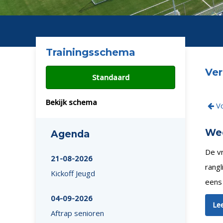
Trainingsschema
Ver
Standaard
Bekijk schema
Vo
Wed
Agenda
De v
21-08-2026
rangl
Kickoff Jeugd
eens 
04-09-2026
Lee
Aftrap senioren