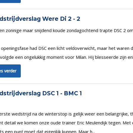
strijdverslag Were Di 2 - 2
en zonnige maar snijdend koude zondagochtend trapte DSC 2 om 1
e openingsfase had DSC een licht veldoverwicht, maar het waren
 volgde een ongelukkig moment voor Milan. Hij blesseerde zijn enk
s verder
strijdverslag DSC 1 - BMC 1
rste wedstrijd na de winterstop is gelijk weer een belangrijke, 
ant detail we komen onze oude trainer Eric Meulendijk tegen. Met
ts een punt moet dat eigenlijk kunnen. Maar h...