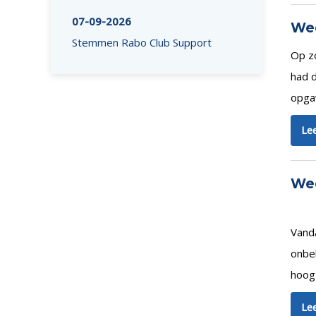
07-09-2026
Wed
Stemmen Rabo Club Support
Op z
had d
opgav
Lee
Wed
Vanda
onbe
hoog
Lee