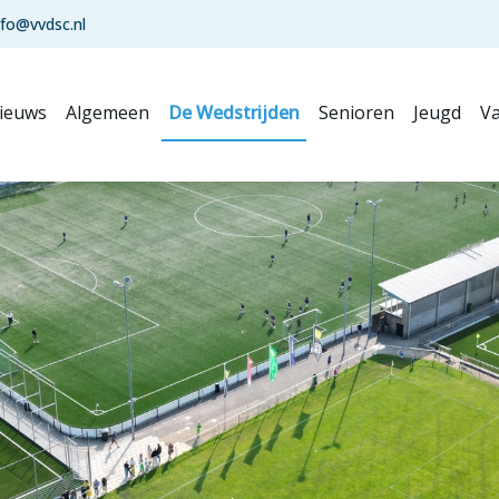
nfo@vvdsc.nl
ieuws
Algemeen
De Wedstrijden
Senioren
Jeugd
Va