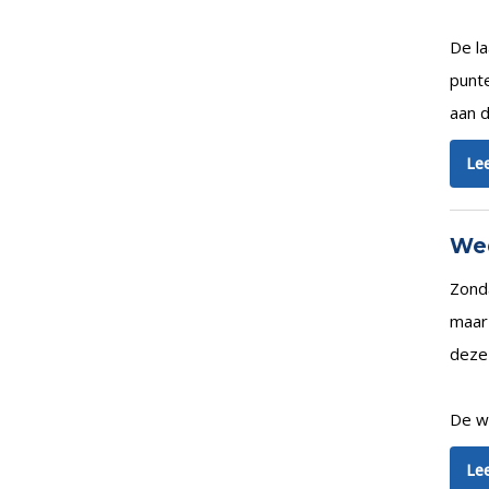
De la
punt
aan d
Lee
Wed
Zond
maar 
deze 
De we
Lee