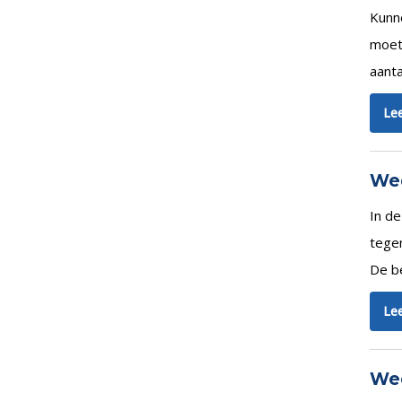
Kunn
moet 
aanta
Lee
Wed
In de
tegen
De be
Lee
Wed