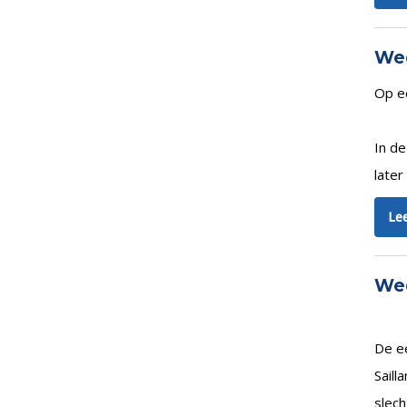
Wed
Op e
In d
later
Lee
Wed
De ee
Saill
slech