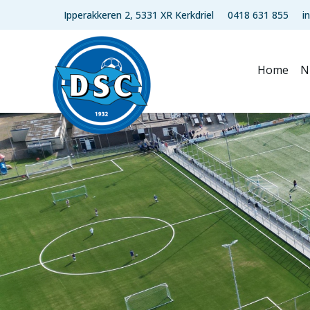
Ipperakkeren 2, 5331 XR Kerkdriel
0418 631 855
i
Home
N