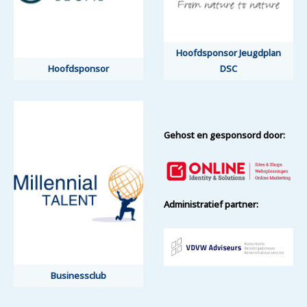
Hoofdsponsor Jeugdplan
Hoofdsponsor Jeugdplan
Hoofdsponsor
Hoofdsponsor
DSC
DSC
Gehost en gesponsord door:
Administratief partner:
Businessclub
Businessclub