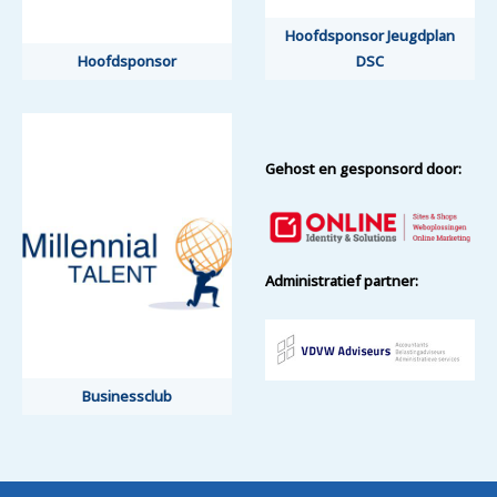
Hoofdsponsor Jeugdplan
Hoofdsponsor Jeugdplan
Hoofdsponsor
Hoofdsponsor
DSC
DSC
Gehost en gesponsord door:
Administratief partner:
Businessclub
Businessclub