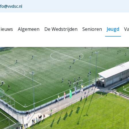
nfo@vvdsc.nl
ieuws
Algemeen
De Wedstrijden
Senioren
Jeugd
Va