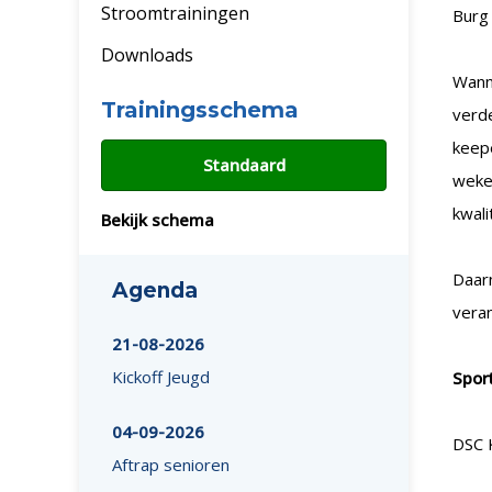
Stroomtrainingen
Burg 
Downloads
Wanne
Trainingsschema
verde
keepe
Standaard
wekel
kwali
Bekijk schema
Daar
Agenda
veran
21-08-2026
Kickoff Jeugd
Sport
04-09-2026
DSC K
Aftrap senioren