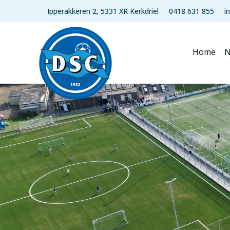
Ipperakkeren 2, 5331 XR Kerkdriel
0418 631 855
i
Home
N