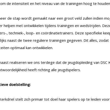
om de intensiteit en het niveau van de trainingen hoog te houden
er de stap wordt gemaakt naar een groot veld zullen indien moge
r helpen met ontwikkelen tijdens trainingen en wedstrijden. Dez
rs-, techniek-, loop- en coördinatietrainers. Deze specifieke ke
ijks naast de twee reguliere trainingen gegeven. Dit alles, zodat
teiten optimaal kan ontwikkelen.
naast realiseren we ons terdege dat de jeugdopleiding van DSC K
twoordelijkheid heeft richting alle jeugdspelers.
ieve doelstelling:
erkdriel stelt zich primair tot doel haar spelers op te leiden voor 