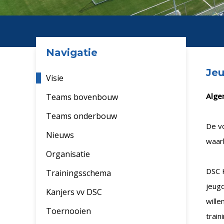
Navigatie
Je
Visie
Alge
Teams bovenbouw
Teams onderbouw
De vo
Nieuws
waarb
Organisatie
DSC K
Trainingsschema
jeugd
Kanjers vv DSC
wille
Toernooien
trai