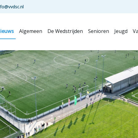
nfo@vvdsc.nl
ieuws
Algemeen
De Wedstrijden
Senioren
Jeugd
Va