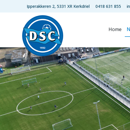
Ipperakkeren 2, 5331 XR Kerkdriel
0418 631 855
i
Home
N