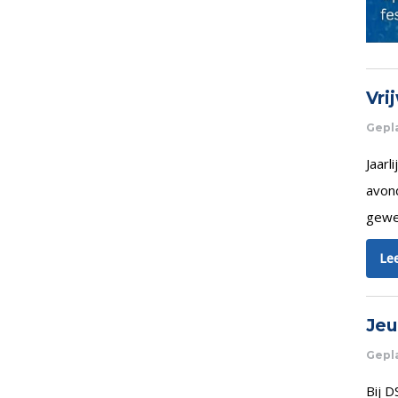
Vri
Gepla
Jaarl
avon
gewe
Lee
Jeu
Gepla
Bij D