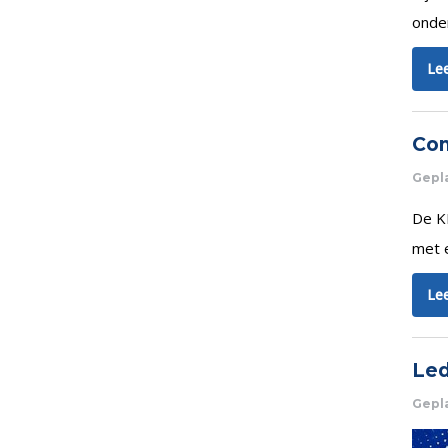
onder
Lee
Com
Gepl
De K
met e
Lee
Led
Gepla