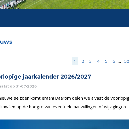
euws
1
2
3
4
5
6
...
5
rlopige jaarkalender 2026/2027
atst op 31-07-2026
ieuwe seizoen komt eraan! Daarom delen we alvast de voorlopige 
kanalen op de hoogte van eventuele aanvullingen of wijzigingen.