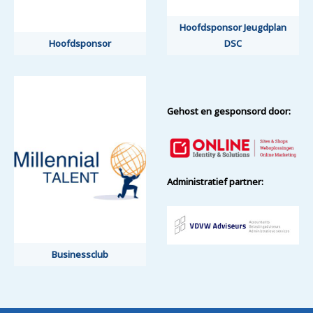
Hoofdsponsor Jeugdplan
Hoofdsponsor Jeugdplan
Hoofdsponsor
Hoofdsponsor
DSC
DSC
Gehost en gesponsord door:
Administratief partner:
Businessclub
Businessclub