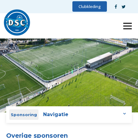
Clubkleding
Navigatie
Sponsoring
Overige sponsoren