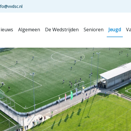
nfo@vvdsc.nl
ieuws
Algemeen
De Wedstrijden
Senioren
Jeugd
Va