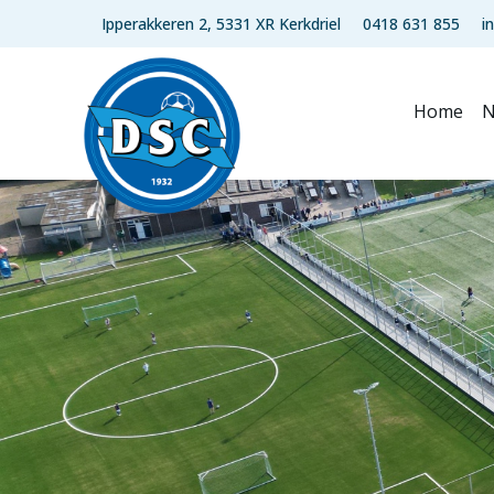
Ipperakkeren 2, 5331 XR Kerkdriel
0418 631 855
i
Home
N