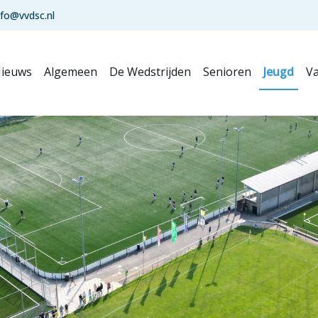
nfo@vvdsc.nl
ieuws
Algemeen
De Wedstrijden
Senioren
Jeugd
Va