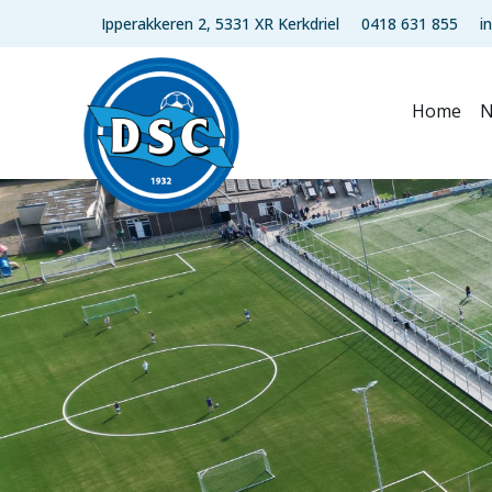
Ipperakkeren 2, 5331 XR Kerkdriel
0418 631 855
i
Home
N