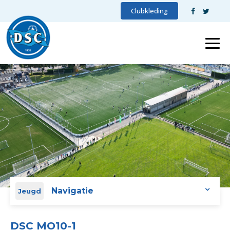
Clubkleding
Navigatie
Jeugd
DSC MO10-1