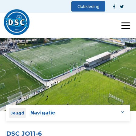
Clubkleding
Navigatie
Jeugd
DSC JO11-6