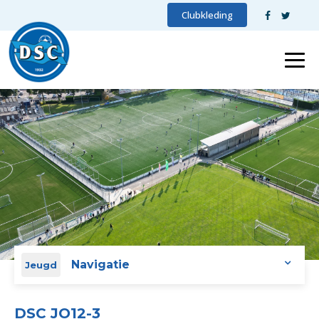
Clubkleding
Navigatie
Jeugd
DSC JO12-3