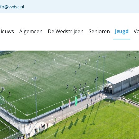
nfo@vvdsc.nl
ieuws
Algemeen
De Wedstrijden
Senioren
Jeugd
Va