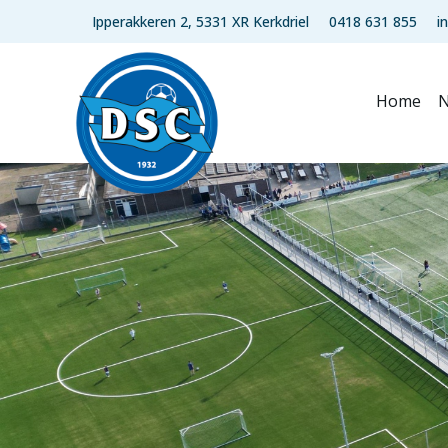
Ipperakkeren 2, 5331 XR Kerkdriel
0418 631 855
i
Home
N