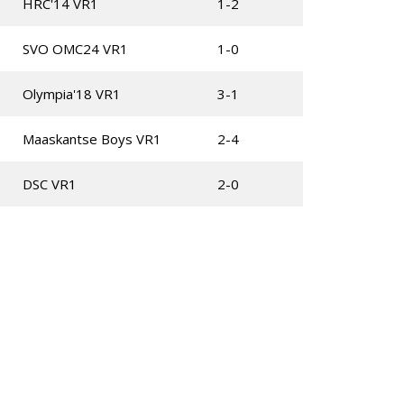
HRC'14 VR1
1-2
SVO OMC24 VR1
1-0
Olympia'18 VR1
3-1
Maaskantse Boys VR1
2-4
DSC VR1
2-0