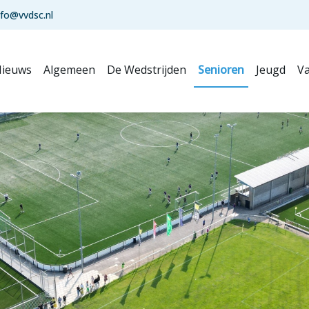
nfo@vvdsc.nl
ieuws
Algemeen
De Wedstrijden
Senioren
Jeugd
Va