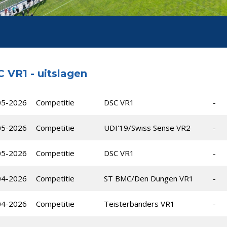
 VR1 - uitslagen
05-2026
Competitie
DSC VR1
-
05-2026
Competitie
UDI'19/Swiss Sense VR2
-
05-2026
Competitie
DSC VR1
-
04-2026
Competitie
ST BMC/Den Dungen VR1
-
04-2026
Competitie
Teisterbanders VR1
-