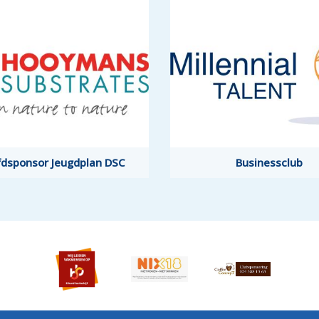
dsponsor Jeugdplan DSC
dsponsor Jeugdplan DSC
Businessclub
Businessclub