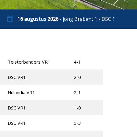
16 augustus 2026
- jong Brabant 1 - DSC 1
Teisterbanders VR1
4-1
DSC VR1
2-0
Nulandia VR1
2-1
DSC VR1
1-0
DSC VR1
0-3