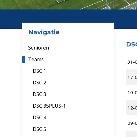
Navigatie
DSC
Senioren
Teams
31-
DSC 1
17-
DSC 2
10-
DSC 3
DSC 35PLUS-1
12-
DSC 4
09-
DSC 5