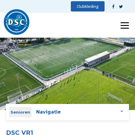
Clubkleding
Navigatie
Senioren
DSC VR1