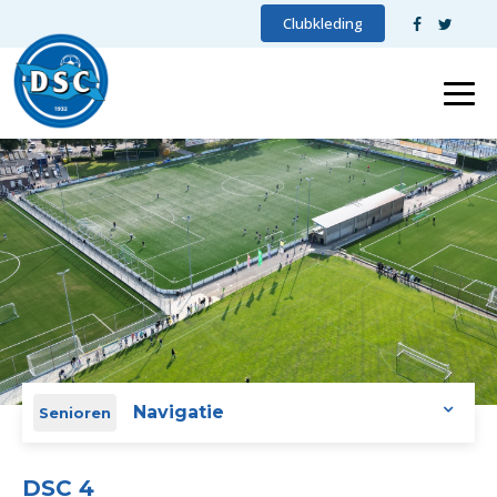
Clubkleding
Navigatie
Senioren
DSC 4