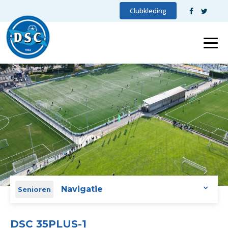
Clubkleding
Navigatie
Senioren
DSC 35PLUS-1