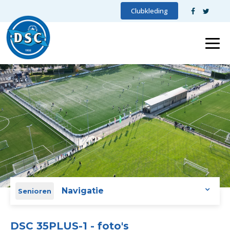
Clubkleding
Navigatie
Senioren
DSC 35PLUS-1 - foto's