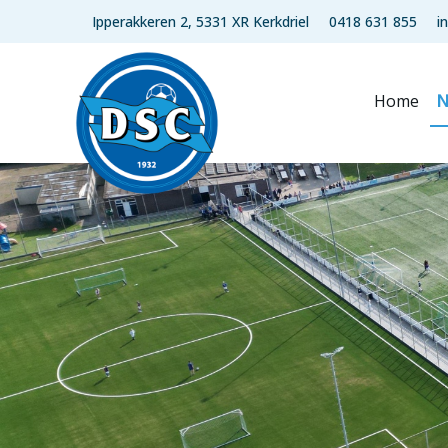
Ipperakkeren 2, 5331 XR Kerkdriel
0418 631 855
i
Home
N