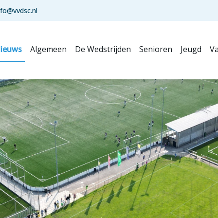
nfo@vvdsc.nl
ieuws
Algemeen
De Wedstrijden
Senioren
Jeugd
Va