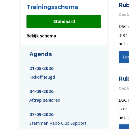
Rub
Trainingsschema
Gepla
Standaard
DSC i
is er
Bekijk schema
het j
Agenda
Lee
21-08-2026
Kickoff Jeugd
Rub
Gepla
04-09-2026
Aftrap senioren
DSC i
is er
07-09-2026
het j
Stemmen Rabo Club Support