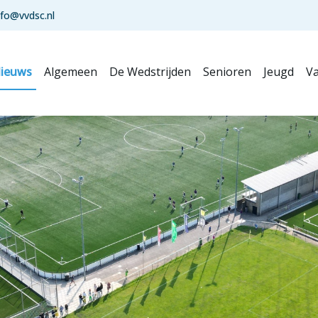
nfo@vvdsc.nl
ieuws
Algemeen
De Wedstrijden
Senioren
Jeugd
Va