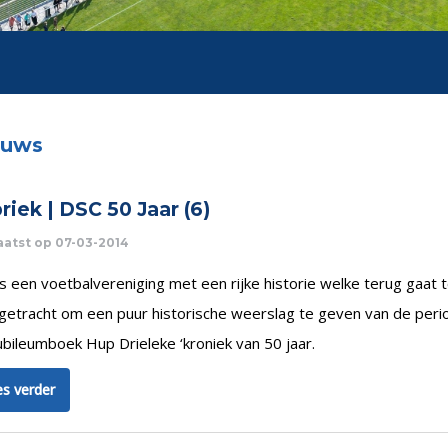
euws
riek | DSC 50 Jaar (6)
atst op 07-03-2014
s een voetbalvereniging met een rijke historie welke terug gaat to
 getracht om een puur historische weerslag te geven van de peri
ubileumboek Hup Drieleke ‘kroniek van 50 jaar.
s verder