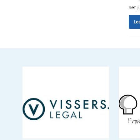
het j
Lee