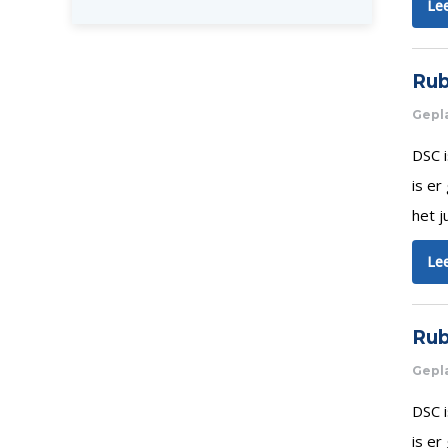
Lee
Rub
Gepla
DSC i
is er
het j
Lee
Rub
Gepl
DSC i
is er