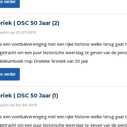
s verder
riek | DSC 50 Jaar (2)
atst op 23-07-2013
s een voetbalvereniging met een rijke historie welke terug gaat to
 getracht om een puur historische weerslag te geven van de peri
ubileumboek Hup Drieleke ‘kroniek van 50 jaar
s verder
riek | DSC 50 Jaar (1)
aatst op 04-04-2013
s een voetbalvereniging met een rijke historie welke terug gaat to
 getracht om een puur historische weerslag te geven van de peri