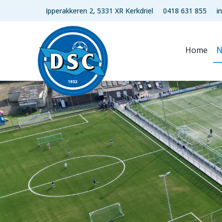
Ipperakkeren 2, 5331 XR Kerkdriel
0418 631 855
i
Home
N