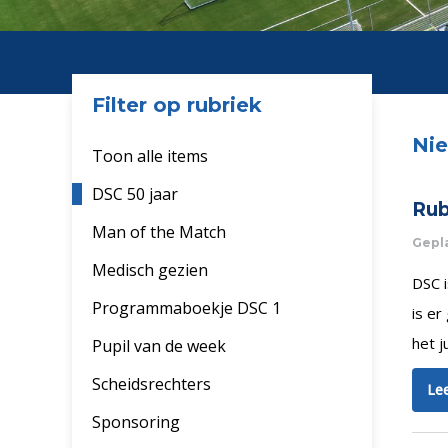
Filter op rubriek
Ni
Toon alle items
DSC 50 jaar
Rub
Man of the Match
Gepla
Medisch gezien
DSC i
Programmaboekje DSC 1
is er
het j
Pupil van de week
Scheidsrechters
Lee
Sponsoring