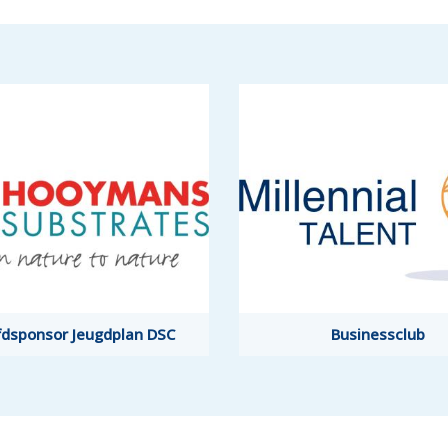
dsponsor Jeugdplan DSC
dsponsor Jeugdplan DSC
Businessclub
Businessclub