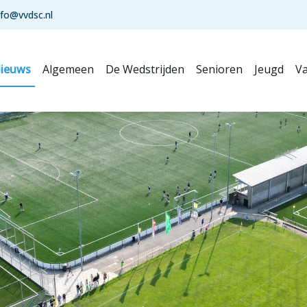
nfo@vvdsc.nl
ieuws
Algemeen
De Wedstrijden
Senioren
Jeugd
Va