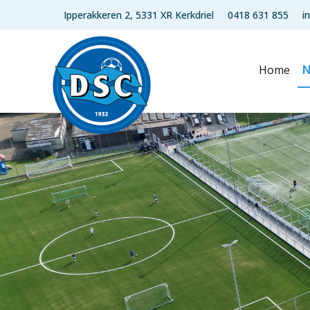
Ipperakkeren 2, 5331 XR Kerkdriel
0418 631 855
i
Home
N