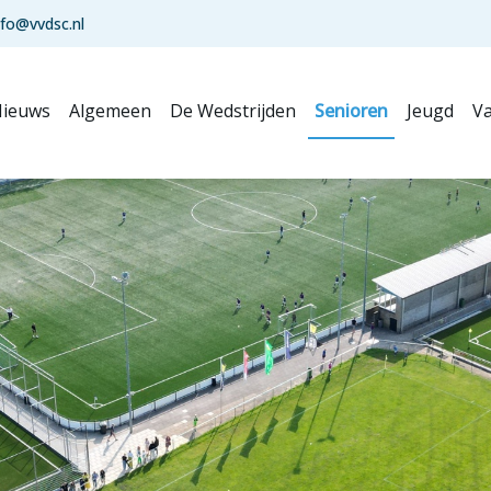
nfo@vvdsc.nl
ieuws
Algemeen
De Wedstrijden
Senioren
Jeugd
Va