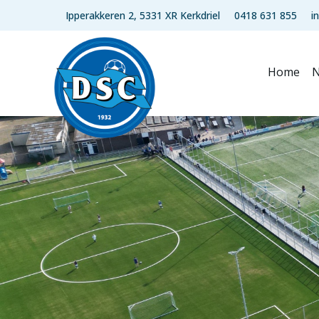
Ipperakkeren 2, 5331 XR Kerkdriel
0418 631 855
i
Home
N