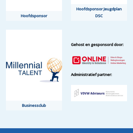
Hoofdsponsor Jeugdplan
Hoofdsponsor Jeugdplan
Hoofdsponsor
Hoofdsponsor
DSC
DSC
Gehost en gesponsord door:
Administratief partner:
Businessclub
Businessclub