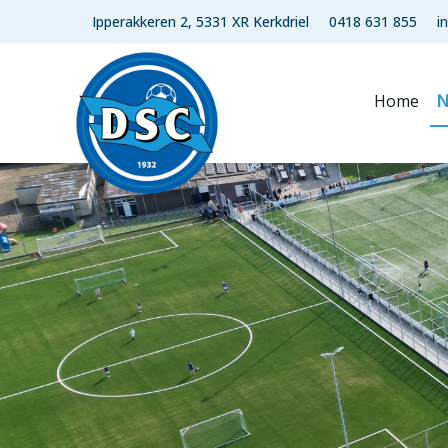
Ipperakkeren 2, 5331 XR Kerkdriel
0418 631 855
i
Home
N