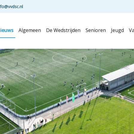
nfo@vvdsc.nl
ieuws
Algemeen
De Wedstrijden
Senioren
Jeugd
Va