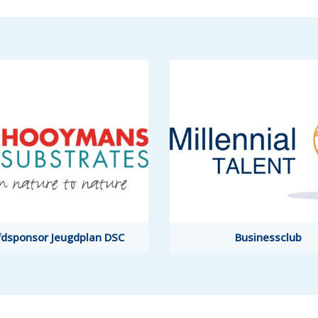
dsponsor Jeugdplan DSC
dsponsor Jeugdplan DSC
Businessclub
Businessclub