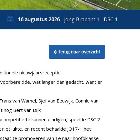
16 augustus 2026
- jong Brabant 1 - DSC 1
terug naar overzicht
ditionele nieuwjaarsreceptie!
it voorbereidde, wat langer dan gedacht, want er
 Frans van Wamel, Sjef van Eeuwijk, Connie van
 nog Bert van Dijk.
acompetitie te kunnen eindigen, speelde DSC 2
 niet lukte, en recent behaalde JO17-1 het
 staat te promoveren van 1e naar hoofdklasse