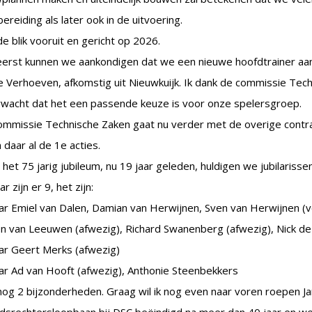
ereiding als later ook in de uitvoering.
e blik vooruit en gericht op 2026.
reerst kunnen we aankondigen dat we een nieuwe hoofdtrainer aa
 Verhoeven, afkomstig uit Nieuwkuijk. Ik dank de commissie Tec
erwacht dat het een passende keuze is voor onze spelersgroep.
ommissie Technische Zaken gaat nu verder met de overige contr
 daar al de 1e acties.
 het 75 jarig jubileum, nu 19 jaar geleden, huldigen we jubilarissen
ar zijn er 9, het zijn:
ar Emiel van Dalen, Damian van Herwijnen, Sven van Herwijnen (v
n van Leeuwen (afwezig), Richard Swanenberg (afwezig), Nick de
ar Geert Merks (afwezig)
ar Ad van Hooft (afwezig), Anthonie Steenbekkers
og 2 bijzonderheden. Graag wil ik nog even naar voren roepen Jan 