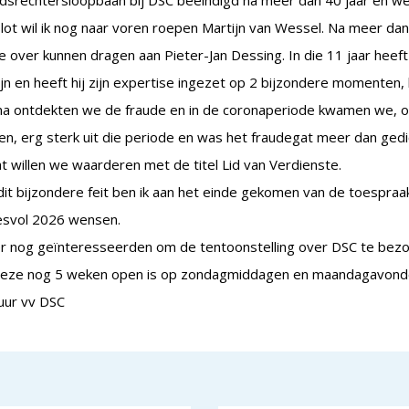
dsrechtersloopbaan bij DSC beëindigd na meer dan 40 jaar en we w
lot wil ik nog naar voren roepen Martijn van Wessel. Na meer da
e over kunnen dragen aan Pieter-Jan Dessing. In die 11 jaar hee
jn en heeft hij zijn expertise ingezet op 2 bijzondere momenten,
na ontdekten we de fraude en in de coronaperiode kwamen we, o
n, erg sterk uit die periode en was het fraudegat meer dan gedi
t willen we waarderen met de titel Lid van Verdienste.
it bijzondere feit ben ik aan het einde gekomen van de toespraa
esvol 2026 wensen.
er nog geïnteresseerden om de tentoonstelling over DSC te bezo
deze nog 5 weken open is op zondagmiddagen en maandagavonden
uur vv DSC