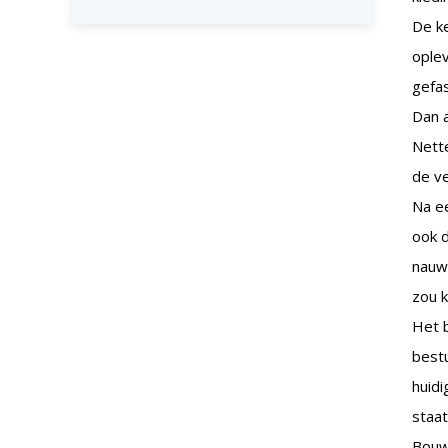
De ke
ople
gefa
Dan a
Nett
de ve
Na ee
ook d
nauwe
zou 
Het b
bestu
huidi
staat
Bouw