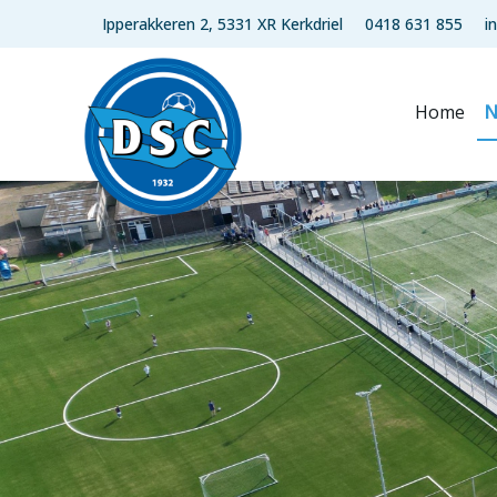
Ipperakkeren 2, 5331 XR Kerkdriel
0418 631 855
i
Home
N