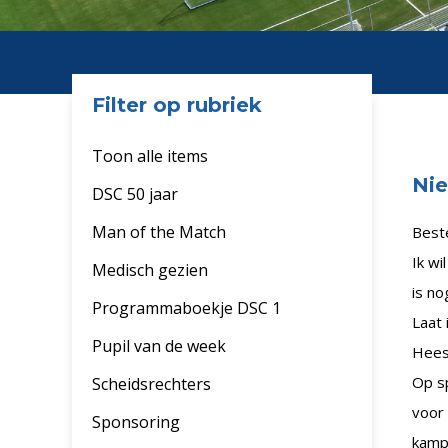
Filter op rubriek
Toon alle items
Nie
DSC 50 jaar
Man of the Match
Beste
Ik wi
Medisch gezien
is no
Programmaboekje DSC 1
Laat 
Pupil van de week
Heesc
Op sp
Scheidsrechters
voor 
Sponsoring
kamp