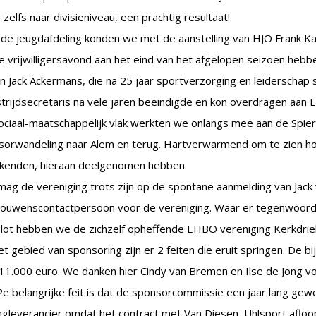
 zelfs naar divisieniveau, een prachtig resultaat!
 de jeugdafdeling konden we met de aanstelling van HJO Frank 
e vrijwilligersavond aan het eind van het afgelopen seizoen he
 Jack Ackermans, die na 25 jaar sportverzorging en leiderschap s
trijdsecretaris na vele jaren beëindigde en kon overdragen aa
ociaal-maatschappelijk vlak werkten we onlangs mee aan de Spie
sorwandeling naar Alem en terug. Hartverwarmend om te zien h
kenden, hieraan deelgenomen hebben.
mag de vereniging trots zijn op de spontane aanmelding van Jac
rouwenscontactpersoon voor de vereniging. Waar er tegenwoordig
lot hebben we de zichzelf opheffende EHBO vereniging Kerkdriel
t gebied van sponsoring zijn er 2 feiten die eruit springen. De b
11.000 euro. We danken hier Cindy van Bremen en Ilse de Jong vo
e belangrijke feit is dat de sponsorcommissie een jaar lang gewe
ngleverancier omdat het contract met Van Diesen, Uhlsport afloop