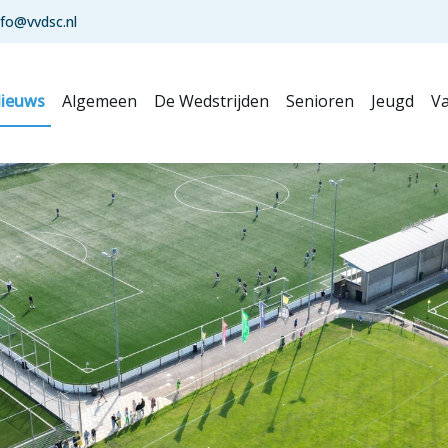
nfo@vvdsc.nl
ieuws
Algemeen
De Wedstrijden
Senioren
Jeugd
Va