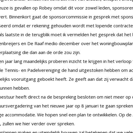
uze is gevallen op Robey omdat dit voor zowel leden, sponsoren 
vert. Binnenkort gaat de sponsorcommissie in gesprek met spon
seerd omdat er rekening gehouden wordt met lopende contracte
ls laatste in de terugblik moet ik vermelden het gesprek dat h
enbreijers en De Raaf medio december over het woningbouwpla
rplaatsing die dan aan de orde zou zijn.
n jaar lang maandelijks proberen inzicht te krijgen in het verlo
e Tennis- en Padelvereniging de hand uitgestoken hebben om acti
lijks vooruitgang geboekt heeft. Ze geeft aan dat zij verwacht d
kunnen hebben.
estuur heeft direct na de bespreking besloten om niet meer op 
ursvergadering van het nieuwe jaar op 8 januari te gaan spreke
ge accommodatie. We hopen snel een plan te ontwikkelen. Op de 
, zullen we hier verder over spreken.
plannen maken en uiteindelijk bouwen zal betekenen dat we vele