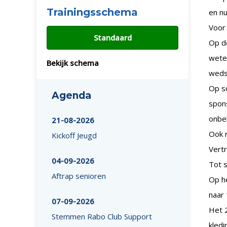
Trainingsschema
en nu
Voor
Standaard
Op d
weten
Bekijk schema
weds
Op s
Agenda
spon
onbe
21-08-2026
Ook 
Kickoff Jeugd
Vert
04-09-2026
Tot s
Aftrap senioren
Op he
naar 
07-09-2026
Het 2
Stemmen Rabo Club Support
kledi