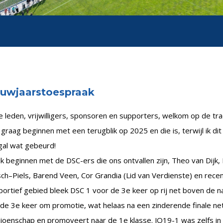
uwjaarstoespraak
 leden, vrijwilligers, sponsoren en supporters, welkom op de tra
l graag beginnen met een terugblik op 2025 en die is, terwijl ik d
gal wat gebeurd!
ik beginnen met de DSC-ers die ons ontvallen zijn, Theo van Dijk,
h–Piels, Barend Veen, Cor Grandia (Lid van Verdienste) en recent
ortief gebied bleek DSC 1 voor de 3e keer op rij net boven de n
de 3e keer om promotie, wat helaas na een zinderende finale net
ioenschap en promoveert naar de 1e klasse. JO19-1 was zelfs in