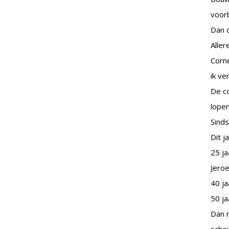
voorb
Dan d
Alle
Corne
ik v
De c
lopen
Sinds
Dit ja
25 ja
Jeroe
40 ja
50 ja
Dan n