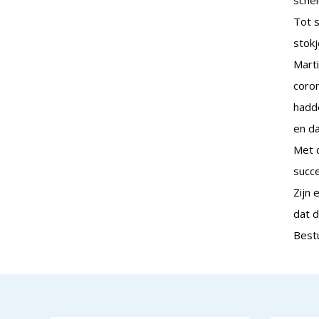
schei
Tot s
stokj
Marti
coro
hadde
en da
Met d
succ
Zijn 
dat 
Best