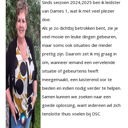
Sinds seizoen 2024,2025 ben ik leidster
van Dames 1, wat ik met veel plezier
doe.
Als je zo dichtbij betrokken bent, zie je
veel mooie en leuke dingen gebeuren,
maar soms ook situaties die minder
prettig zijn. Daarom zet ik mij graag in
om, wanneer iemand een vervelende
situatie of gebeurtenis heeft
meegemaakt, een luisterend oor te
bieden en indien nodig verder te helpen.
Samen kunnen we zoeken naar een
goede oplossing, want iedereen wil zich
tenslotte thuis voelen bij DSC.