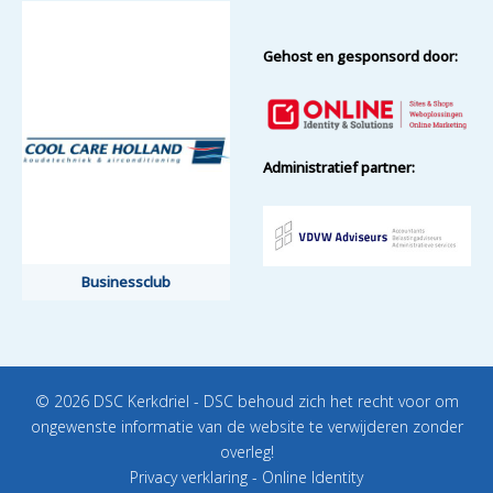
Gehost en gesponsord door:
Administratief partner:
Businessclub
© 2026 DSC Kerkdriel - DSC behoud zich het recht voor om
ongewenste informatie van de website te verwijderen zonder
overleg!
Privacy verklaring
-
Online Identity