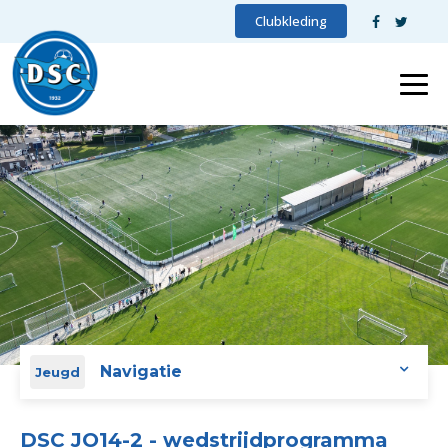
Clubkleding
Navigatie
Jeugd
DSC JO14-2 - wedstrijdprogramma