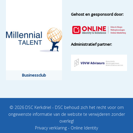
Gehost en gesponsord door:
Administratief partner:
Businessclub
© 2026 DSC Kerkdriel - DSC behoud zich het recht voor om
ongewenste informatie van de website te verwijderen zonder
overleg!
Privacy verklaring
-
Online Identity