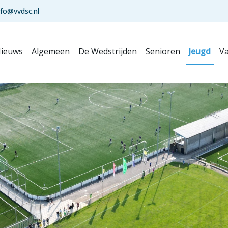
nfo@vvdsc.nl
ieuws
Algemeen
De Wedstrijden
Senioren
Jeugd
Va