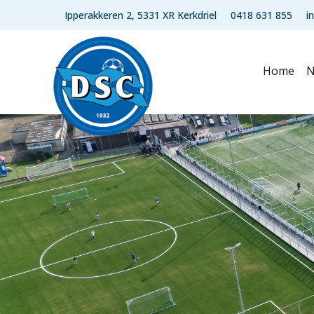
Ipperakkeren 2, 5331 XR Kerkdriel
0418 631 855
i
Home
N