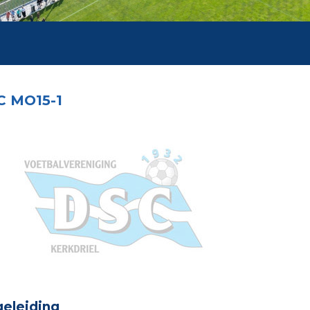
C MO15-1
eleiding