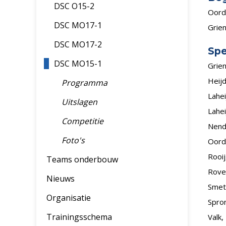
DSC O15-2
Oord
DSC MO17-1
Grie
DSC MO17-2
Spe
DSC MO15-1
Grie
Heijd
Programma
Lahei
Uitslagen
Lahei
Competitie
Nende
Foto's
Oord,
Rooij
Teams onderbouw
Rove
Nieuws
Smets
Organisatie
Spron
Trainingsschema
Valk,