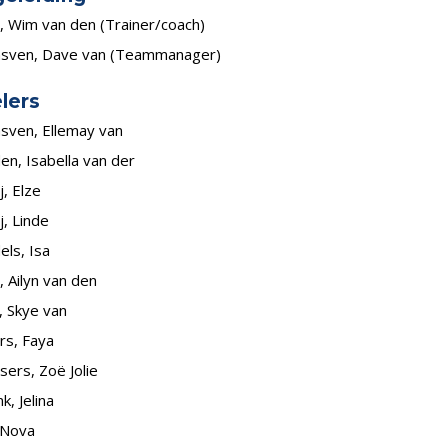
, Wim van den (Trainer/coach)
nsven, Dave van (Teammanager)
lers
nsven, Ellemay van
en, Isabella van der
j, Elze
j, Linde
ls, Isa
 Ailyn van den
, Skye van
rs, Faya
ers, Zoë Jolie
k, Jelina
 Nova