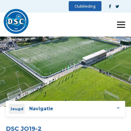
Clubkleding
Navigatie
Jeugd
DSC JO19-2