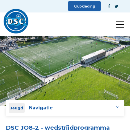
Clubkleding
Navigatie
Jeugd
DSC JO8-2 - wedstrijdprogramma