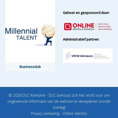
Gehost en gesponsord door:
Administratief partner:
Businessclub
© 2026 DSC Kerkdriel - DSC behoud zich het recht voor om
ongewenste informatie van de website te verwijderen zonder
overleg!
Privacy verklaring
-
Online Identity