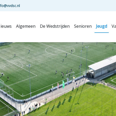
nfo@vvdsc.nl
ieuws
Algemeen
De Wedstrijden
Senioren
Jeugd
Va