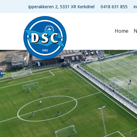
Ipperakkeren 2, 5331 XR Kerkdriel
0418 631 855
i
Home
N