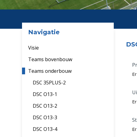
Navigatie
DSC
Visie
Teams bovenbouw
P
Teams onderbouw
Er
DSC 35PLUS-2
Ui
DSC O13-1
Er
DSC O13-2
DSC O13-3
S
DSC O13-4
Er